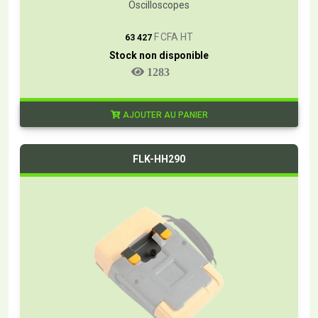
Oscilloscopes
T
F CFA HT
63 427
Stock non disponible
1283
AJOUTER AU PANIER
FLK-HH290