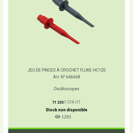
JEU DE PINCES À CROCHET FLUKE-HC120
Art. N° 646668
Oscilloscopes
T
F CFA HT
71 233
Stock non disponible
1293