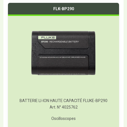
FLK-BP290
BATTERIE LI-ION HAUTE CAPACITÉ FLUKE-BP290
Art. N° 4025762
Oscilloscopes
T