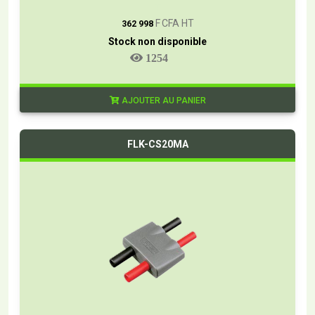
T
F CFA HT
362 998
Stock non disponible
1254
AJOUTER AU PANIER
FLK-CS20MA