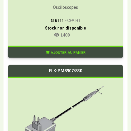
Oscilloscopes
T
F CFA HT
318 111
Stock non disponible
1400
AJOUTER AU PANIER
FLK-PM8907/830