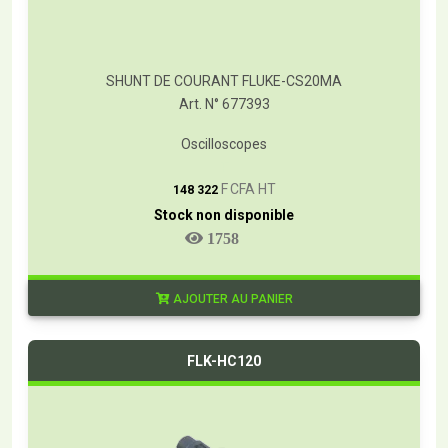
SHUNT DE COURANT FLUKE-CS20MA
Art. N° 677393
Oscilloscopes
T
F CFA HT
148 322
Stock non disponible
1758
AJOUTER AU PANIER
FLK-HC120