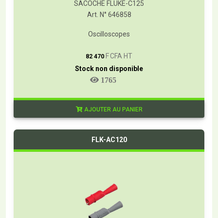
SACOCHE FLUKE-C125
Art. N° 646858
Oscilloscopes
T
F CFA HT
82 470
Stock non disponible
1765
AJOUTER AU PANIER
FLK-AC120