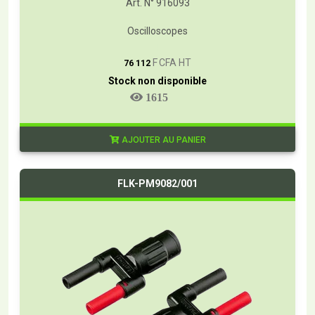
Art. N° 916093
Oscilloscopes
T
F CFA HT
76 112
Stock non disponible
1615
AJOUTER AU PANIER
FLK-PM9082/001