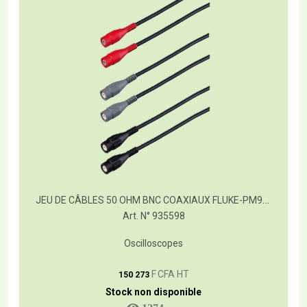
JEU DE CÂBLES 50 OHM BNC COAXIAUX FLUKE-PM9091/001
Art. N° 935598
Oscilloscopes
T
F CFA HT
150 273
Stock non disponible