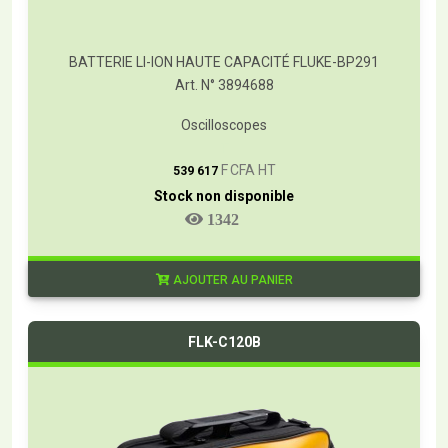
BATTERIE LI-ION HAUTE CAPACITÉ FLUKE-BP291
Art. N° 3894688
Oscilloscopes
T
F CFA HT
539 617
Stock non disponible
1342
AJOUTER AU PANIER
FLK-C120B