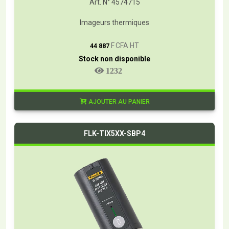
Art. N° 4574715
Imageurs thermiques
T
F CFA HT
44 887
Stock non disponible
1232
AJOUTER AU PANIER
FLK-TIX5XX-SBP4