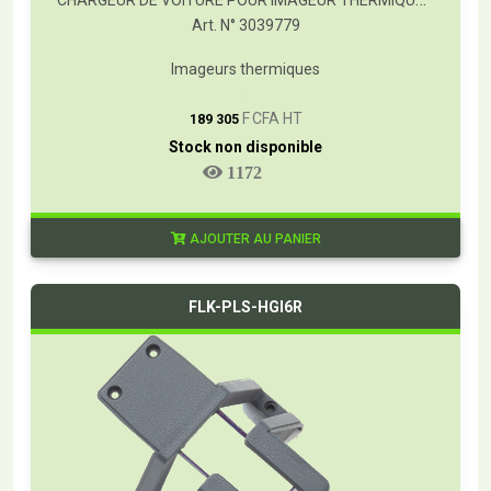
Art. N° 3039779
Imageurs thermiques
T
F CFA HT
189 305
Stock non disponible
1172
AJOUTER AU PANIER
FLK-PLS-HGI6R