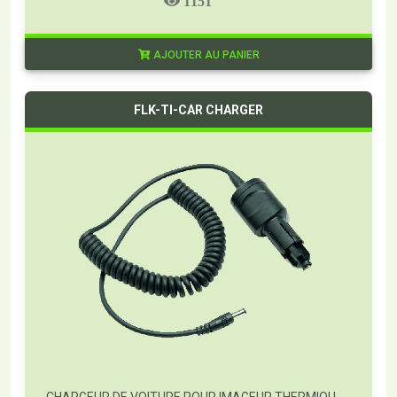
1151
AJOUTER AU PANIER
FLK-TI-CAR CHARGER
CHARGEUR DE VOITURE POUR IMAGEUR THERMIQUE FLUKE TI-CAR