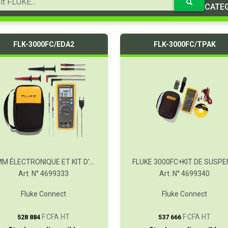
CATE
FLK-3000FC/EDA2
FLK-3000FC/TPAK
DMM ÉLECTRONIQUE ET KIT D'ACCESSOIRES 3000FC/EDA2
Art. N° 4699333
Art. N° 4699340
Fluke Connect
Fluke Connect
T
T
F CFA HT
F CFA HT
528 884
537 666