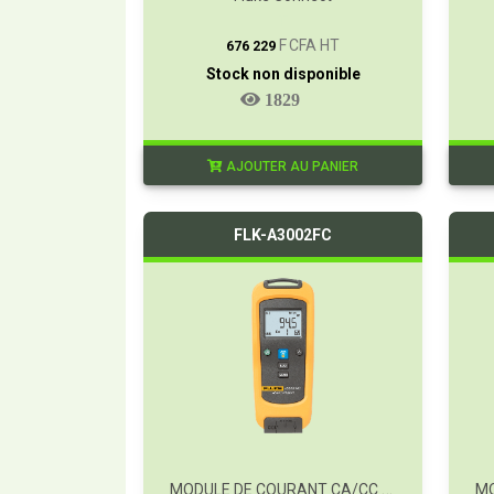
T
F CFA HT
676 229
Stock non disponible
1829
AJOUTER AU PANIER
FLK-A3002FC
MODULE DE COURANT CA/CC SANS FIL FC