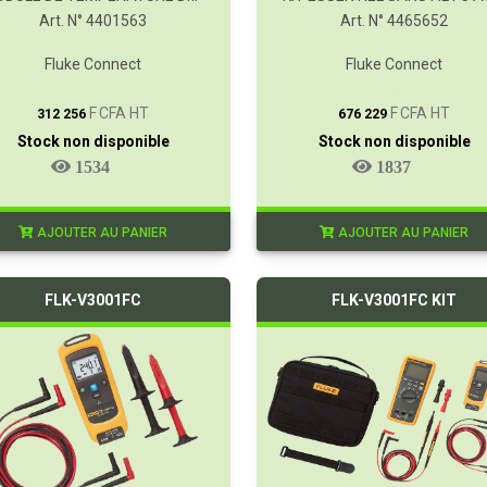
Art. N° 4401563
Art. N° 4465652
Fluke Connect
Fluke Connect
T
T
F CFA HT
F CFA HT
312 256
676 229
Stock non disponible
Stock non disponible
1534
1837
AJOUTER AU PANIER
AJOUTER AU PANIER
FLK-V3001FC
FLK-V3001FC KIT