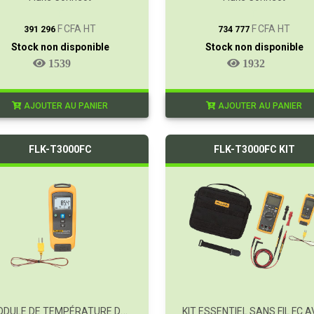
T
T
F CFA HT
F CFA HT
391 296
734 777
Stock non disponible
Stock non disponible
1539
1932
AJOUTER AU PANIER
AJOUTER AU PANIER
FLK-T3000FC
FLK-T3000FC KIT
MODULE DE TEMPÉRATURE DE TYPE K SANS FIL FC