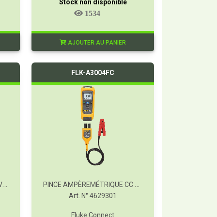
Stock non disponible
1534
AJOUTER AU PANIER
FLK-A3004FC
KIT ESSENTIEL SANS FIL FC AVEC I3000
PINCE AMPÈREMÉTRIQUE CC SANS FIL FC 4-20 MA
Art. N° 4629301
Fluke Connect