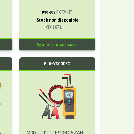
T
F CFA HT
939 695
Stock non disponible
1671
AJOUTER AU PANIER
FLK-V3000FC
KIT ESSENTIEL SANS FIL FC AVEC T3000
MODULE DE TENSION CA SANS FIL FC