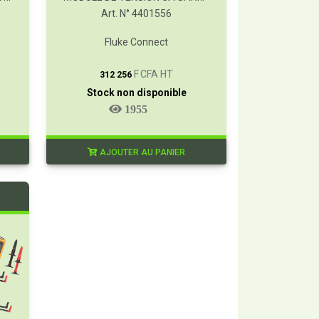
Art. N° 4401556
Fluke Connect
T
F CFA HT
312 256
Stock non disponible
1955
AJOUTER AU PANIER