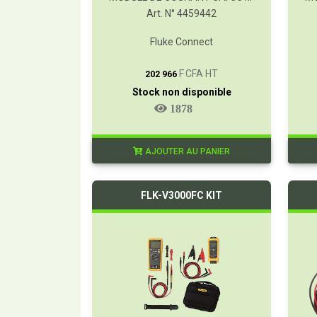
Art. N° 4459442
Fluke Connect
T
F CFA HT
202 966
Stock non disponible
1878
AJOUTER AU PANIER
FLK-V3000FC KIT