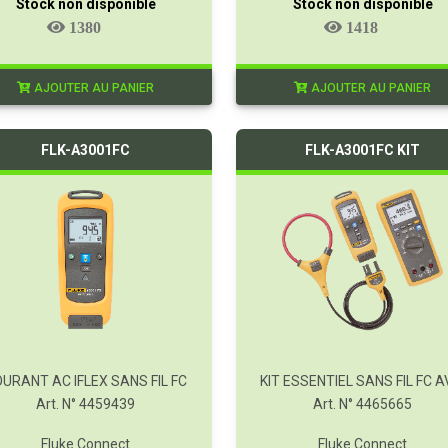
Stock non disponible
Stock non disponible
1380
1418
AJOUTER AU PANIER
AJOUTER AU PANIER
FLK-A3001FC
FLK-A3001FC KIT
URANT AC IFLEX SANS FIL FC
Art. N° 4459439
Art. N° 4465665
Fluke Connect
Fluke Connect