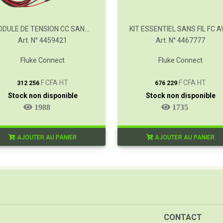
MODULE DE TENSION CC SANS FIL FC
Art. N° 4459421
Art. N° 4467777
Fluke Connect
Fluke Connect
T
T
F CFA HT
F CFA HT
312 256
676 229
Stock non disponible
Stock non disponible
1988
1735
AJOUTER AU PANIER
AJOUTER AU PANIER
CONTACT