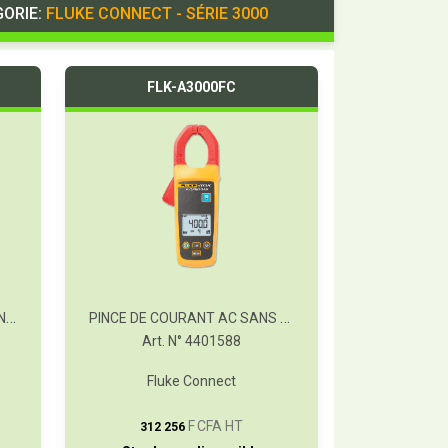
GORIE:
FLUKE CONNECT - SÉRIE 3000
FLK-A3000FC
FLUKE 3000FC+KIT DE SUSPENSION DE COMPTEUR TPAK
PINCE DE COURANT AC SANS FIL FC
Art. N° 4401588
Fluke Connect
T
F CFA HT
312 256