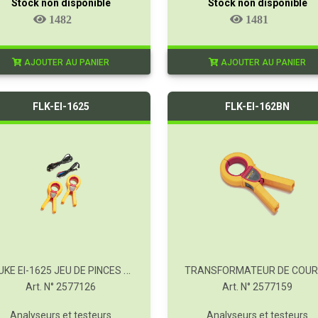
Stock non disponible
Stock non disponible
1482
1481
AJOUTER AU PANIER
AJOUTER AU PANIER
FLK-EI-1625
FLK-EI-162BN
FLUKE EI-1625 JEU DE PINCES SÉLECTIVES/SANS PIQUET POUR FLUKE 1625
Art. N° 2577126
Art. N° 2577159
Analyseurs et testeurs
Analyseurs et testeurs