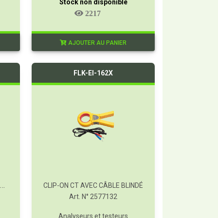
Stock non disponible
2217
AJOUTER AU PANIER
FLK-EI-162X
TRANSFORMATEUR DE COURANT À PINCE FLUKE EI-162AC
CLIP-ON CT AVEC CÂBLE BLINDÉ
Art. N° 2577132
Analyseurs et testeurs