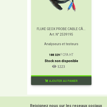
FLUKE GEOX PROBE CABLE CÂBLE DE CONNEXION GEOX POUR LES MODÈLES 1623-2 ET 1625-2
Art. N° 2539195
Analyseurs et testeurs
T
F CFA HT
188 329
Stock non disponible
1223
AJOUTER AU PANIER
Rejoignez nous sur les reseaux sociaux