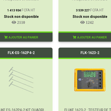
T
T
F CFA HT
F CFA HT
1 413 934
3 539 227
Stock non disponible
Stock non disponible
2110
1242
AJOUTER AU PANIER
AJOUTER AU PANIER
FLK-ES-162P4-2
FLK-1623-2
FLUKE ES-162P4-2 KIT QUADRIPOLAIRE