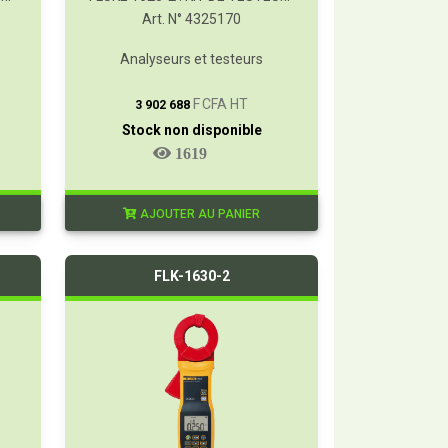
Art. N° 4325170
Analyseurs et testeurs
T
F CFA HT
3 902 688
Stock non disponible
1619
AJOUTER AU PANIER
FLK-1630-2