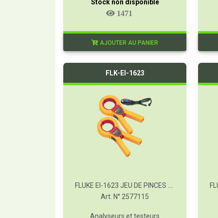
Stock non disponible
1471
AJOUTER AU PANIER
FLK-EI-1623
FLUKE EI-1623 JEU DE PINCES POUR MESURES SÉLECTIVES / SANS PIQUET
Art. N° 2577115
Analyseurs et testeurs