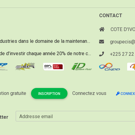
CONTACT
COTE D'IVO
Depuis 20 ans, notre objectif est d'aider les industries dans le domaine de la maintenance vu qu'un réel besoin existe.
groupecis@
Notre politique assurance qualité nous demande d'investir chaque année 20% de notre chiffre d'affaire pour acquérir du matériel d'une technologie de pointe, performant et innovant.
+225 27 22 
ption gratuite
Connectez vous
INSCRIPTION
CONNEX
Addresse email
tter