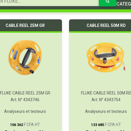
CATEG
CABLE REEL 25M GR
CABLE REEL 50M RD
FLUKE CABLE REEL 25M GR
FLUKE CABLE REEL 50M R
Art. N° 4343746
Art. N° 4343754
Analyseurs et testeurs
Analyseurs et testeurs
T
T
F CFA HT
F CFA HT
106 362
133 685