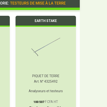
ORIE:
TESTEURS DE MISE À LA TERRE
EARTH STAKE
D
PIQUET DE TERRE
Art. N° 4325492
Analyseurs et testeurs
T
F CFA HT
100 507