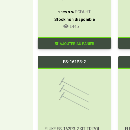
T
F CFA HT
1 129 976
Stock non disponible
1445
AJOUTER AU PANIER
ES-162P3-2
FLUKE ES-162P3-2 KIT TRIPOLAIRE