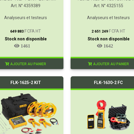
Art. N° 4359389
Art. N° 4325155
Analyseurs et testeurs
Analyseurs et testeurs
T
T
F CFA HT
F CFA HT
649 883
2 651 249
Stock non disponible
Stock non disponible
1461
1642
AJOUTER AU PANIER
AJOUTER AU PANIER
FLK-1625-2 KIT
FLK-1630-2 FC