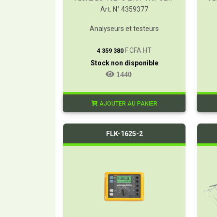
Art. N° 4359377
Analyseurs et testeurs
T
F CFA HT
4 359 380
Stock non disponible
1440
AJOUTER AU PANIER
FLK-1625-2