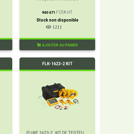
T
F CFA HT
940 671
Stock non disponible
1211
AJOUTER AU PANIER
FLK-1623-2 KIT
FLUKE 1623-2 : TESTEUR DE TERRE GEO
FLUKE 1623-2 : KIT DE TESTEUR DE TERRE GEO