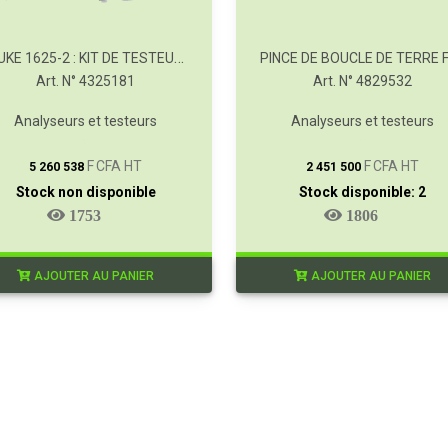
FLUKE 1625-2 : KIT DE TESTEUR DE TERRE GEO
Art. N° 4325181
Art. N° 4829532
Analyseurs et testeurs
Analyseurs et testeurs
T
T
F CFA HT
F CFA HT
5 260 538
2 451 500
Stock non disponible
Stock disponible: 2
1753
1806
AJOUTER AU PANIER
AJOUTER AU PANIER