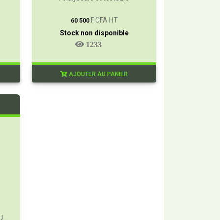
T
F CFA HT
60 500
Stock non disponible
1233
AJOUTER AU PANIER
ADAPTATEUR D'APPAREIL FLUKE TA700 POUR OUTILS 110 V