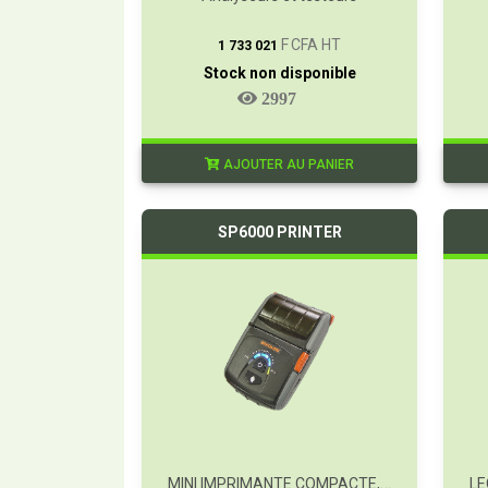
T
F CFA HT
1 733 021
Stock non disponible
2997
AJOUTER AU PANIER
SP6000 PRINTER
MINI IMPRIMANTE COMPACTE, TESTEURS PAT, 6500-2/6200-2