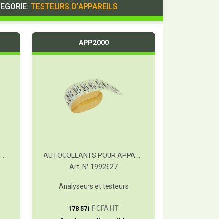
EGORIE:
TESTEURS D'APPAREILS
APP2000
COLLANTS AVEC DES CHIFFRES 0-1000 VE1000
AUTOCOLLANTS POUR APPAREILS APP2000
Art. N° 1992627
Analyseurs et testeurs
T
F CFA HT
178 571