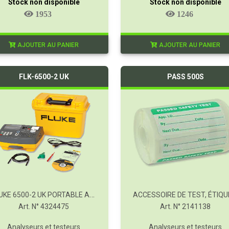
Stock non disponible
Stock non disponible
1953
1246
AJOUTER AU PANIER
AJOUTER AU PANIER
FLK-6500-2 UK
PASS 500S
FLUKE 6500-2 UK PORTABLE APPLIANCE TESTER KIT
Art. N° 4324475
Art. N° 2141138
Analyseurs et testeurs
Analyseurs et testeurs