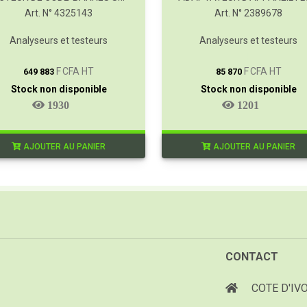
Art. N° 4325143
Art. N° 2389678
Analyseurs et testeurs
Analyseurs et testeurs
T
T
F CFA HT
F CFA HT
649 883
85 870
Stock non disponible
Stock non disponible
1930
1201
AJOUTER AU PANIER
AJOUTER AU PANIER
CONTACT
COTE D'IVO