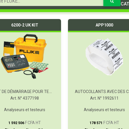
CAT
6200-2 UK KIT
APP1000
KIT DE DÉMARRAGE POUR TESTEUR D'APPAREILS PORTABLES FLUKE 6200-2 UK
AUTO
Art. N° 4377198
Art. N° 1992611
Analyseurs et testeurs
Analyseurs et testeurs
T
T
F CFA HT
F CFA HT
1 592 506
178 571