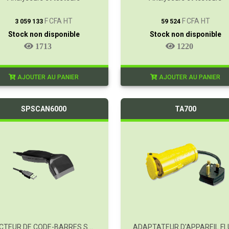
T
T
F CFA HT
F CFA HT
3 059 133
59 524
Stock non disponible
Stock non disponible
1713
1220
AJOUTER AU PANIER
AJOUTER AU PANIER
SPSCAN6000
TA700
LECTEUR DE CODE-BARRES SPSCAN6000