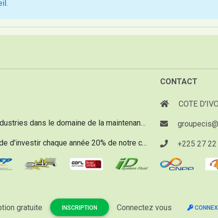
il
.
CONTACT
COTE D'IVO
Depuis 20 ans, notre objectif est d'aider les industries dans le domaine de la maintenance vu qu'un réel besoin existe.
groupecis@
Notre politique assurance qualité nous demande d'investir chaque année 20% de notre chiffre d'affaire pour acquérir du matériel d'une technologie de pointe, performant et innovant.
+225 27 22 
ption gratuite
Connectez vous
INSCRIPTION
CONNEX